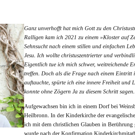
Ganz unverhofft hat mich Gott zu den Christust
Ralligen kam ich 2021 zu einem »Kloster auf Z
Sehnsucht nach einem stillen und einfachen Le
Jesu. Ich wollte christuszentrierter und verbindl
Eigentlich tue ich mich schwer, weitreichende 
treffen. Doch als die Frage nach einem Eintritt 
auftauchte, spürte ich eine innere Freiheit und 
konnte ohne Zögern Ja zu diesem Schritt sagen.
Aufgewachsen bin ich in einem Dorf bei Weins
Heilbronn. In der Kinderkirche der evangelisch
ich mit dem christlichen Glauben in Berühru
wurde nach der Konfirmation Kinderkirchmitarb