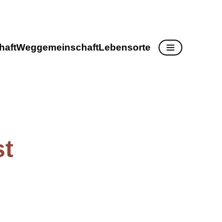
haft
Weggemeinschaft
Lebensorte
st