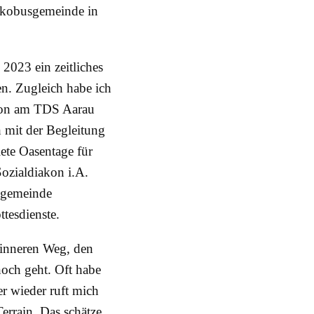
 Jakobusgemeinde in
2023 ein zeitliches
n. Zugleich habe ich
akon am TDS Aarau
 mit der Begleitung
ete Oasentage für
Sozialdiakon i.A.
chgemeinde
ttesdienste.
 inneren Weg, den
noch geht. Oft habe
r wieder ruft mich
errain. Das schätze